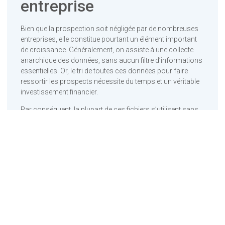
entreprise
Bien que la prospection soit négligée par de nombreuses
entreprises, elle constitue pourtant un élément important
de croissance. Généralement, on assiste à une collecte
anarchique des données, sans aucun filtre d’informations
essentielles. Or, le tri de toutes ces données pour faire
ressortir les prospects nécessite du temps et un véritable
investissement financier.
Par conséquent, la plupart de ces fichiers s’utilisent sans
être mis à jour, et même sans une opération de ciblage des
prospects. Ce qui impacte négativement les résultats des
commerciaux, et par la suite le chiffre d’affaires de
l’entreprise. Or, en optant pour l’achat d’une
base de
données emailing
, vous jouirez d’une liste de contacts bien
définie.
Garantir son succès sur
une cible donnée