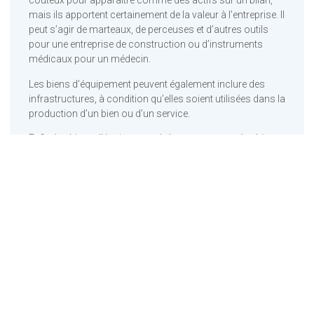
coûteux pour apparaître comme des actifs sur un bilan,
mais ils apportent certainement de la valeur à l’entreprise. Il
peut s’agir de marteaux, de perceuses et d’autres outils
pour une entreprise de construction ou d’instruments
médicaux pour un médecin.
Les biens d’équipement peuvent également inclure des
infrastructures, à condition qu’elles soient utilisées dans la
production d’un bien ou d’un service.
Enfin, les biens d’équipement de base sont tous des biens
d’équipement à l’exception des équipements de défense et
des avions. La vente de ces biens est l’un des principaux
indicateurs sur lesquels les économistes se basent pour
mesurer la croissance économique future.
Une action n’est pas un bien d’équipement. Pour qu’un bien
soit un bien d’équipement, il faut qu’il s’agisse d’un bien
tangible, fabriqué par l’homme, utilisé dans la production
d’un autre bien ou service. Les actions ne sont pas des
éléments tangibles. Lorsque vous achetez une action,
vous achetez une partie de la propriété d’une entreprise, et
non un élément physique utilisé pour produire quelque