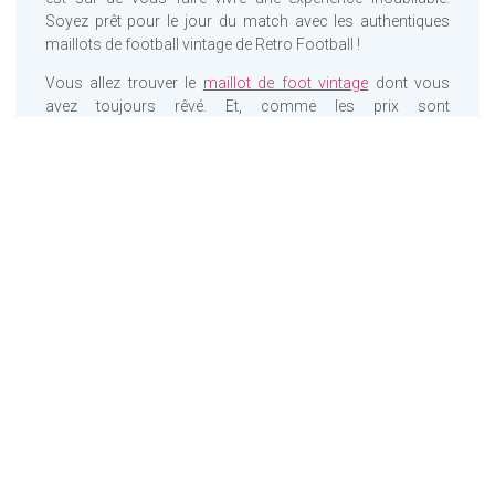
Soyez prêt pour le jour du match avec les authentiques
maillots de football vintage de Retro Football !
Vous allez trouver le
maillot de foot vintage
dont vous
avez toujours rêvé. Et, comme les prix sont
particulièrement abordables, vous pouvez vous en offrir
plusieurs, pour un montant tout à fait raisonnable.
Achetez le maillot des
équipes de la coupe du
monde 2022
Préparez-vous pour la Coupe du monde 2022 avec les
maillots officiels des équipes de Retro Football. C’est le
seul endroit où trouver des vêtements de football vintage
pour des équipes comme le Brésil, l’Allemagne et
l’Argentine. Et vous pouvez librement floquer votre maillot.
Alors, vous avez plutôt envie de marquer le nom de votre
footballeur préféré ? Ou le vôtre ?