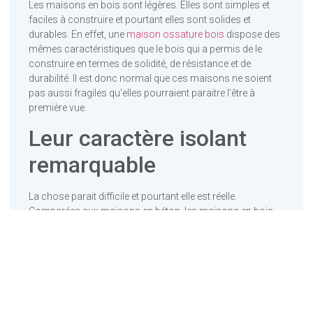
Les maisons en bois sont légères. Elles sont simples et
faciles à construire et pourtant elles sont solides et
durables. En effet, une
maison ossature bois
dispose des
mêmes caractéristiques que le bois qui a permis de le
construire en termes de solidité, de résistance et de
durabilité. Il est donc normal que ces maisons ne soient
pas aussi fragiles qu’elles pourraient paraitre l’être à
première vue.
Leur caractère isolant
remarquable
La chose parait difficile et pourtant elle est réelle.
Comparées aux maisons en béton, les maisons en bois
ont fait preuve d’une capacité d’isolation plus grande et
plus efficace. En somme, une
maison en bois
permet de
conserver la température ambiante qu’il fait dans une
pièce. Ainsi, il est plus facile de rester au chaud ou au froid
dans une maison en bois qu’il ne l’est de rester dans une
maison en béton par exemple.