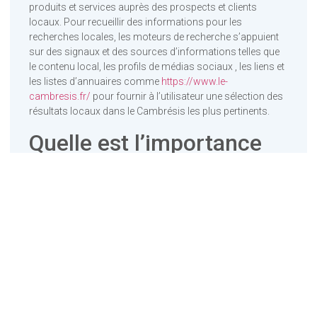
produits et services auprès des prospects et clients
locaux. Pour recueillir des informations pour les
recherches locales, les moteurs de recherche s’appuient
sur des signaux et des sources d’informations telles que
le contenu local, les profils de médias sociaux , les liens et
les listes d’annuaires comme
https://www.le-
cambresis.fr/
pour fournir à l’utilisateur une sélection des
résultats locaux dans le Cambrésis les plus pertinents.
Quelle est l’importance
du référencement local ?
La plupart des opérateurs de sites Web connaissent le
référencement, mais cela n’a été le cas que dans une
mesure limitée avec le référencement local.
L’optimisation des moteurs de recherche a longtemps été
utilisée comme mesure pour augmenter massivement la
visibilité organique sur Google et d’autres moteurs de
recherche. Cependant, le référencement local n’a gagné en
importance et en attention que ces dernières années.