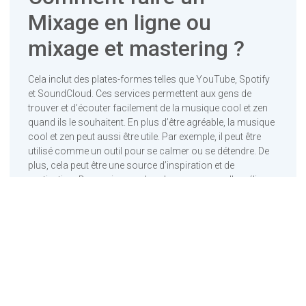
Mixage en ligne ou
mixage et mastering ?
Cela inclut des plates-formes telles que YouTube, Spotify
et SoundCloud. Ces services permettent aux gens de
trouver et d’écouter facilement de la musique cool et zen
quand ils le souhaitent. En plus d’être agréable, la musique
cool et zen peut aussi être utile. Par exemple, il peut être
utilisé comme un outil pour se calmer ou se détendre. De
plus, cela peut être une source d’inspiration et de
motivation. Donc, si vous cherchez un moyen d’améliorer
votre productivité ou de soulager le stress, vous devriez
certainement envisager d’utiliser des studios de mixage en
ligne ou de mixage et de mastering en ligne.
Quand faire entre Mixage
en ligne ou mixage et
mastering et que choisir